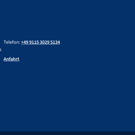
Telefon:
+49 9115 3029 5134
s
Anfahrt