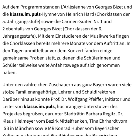
Auf dem Programm standen L’Arlésienne von Georges Bizet und
die
klasse.im.puls
-Hymne von Heinrich Hartl (Chorklassen der
5. Jahrgangsstufe) sowie die Carmen-Suiten Nr. 1 und
2 ebenfalls von Georges Bizet (Chorklassen der 6.
Jahrgangsstufe). Mit dem Einstudieren der Musikwerke fingen
die Chorklassen bereits mehrere Monate vor dem Auftritt an. In
den Tagen unmittelbar vor dem Konzert fanden einige
gemeinsame Proben statt, zu denen die Schülerinnen und
Schüler teilweise weite Anfahrtswege auf sich genommen
haben.
Unter den zahlreichen Zuschauern aus ganz Bayern waren viele
stolze Familienangehörige, Lehrer und Schuldirektoren.
Darüber hinaus konnte Prof. Dr. Wolfgang Pfeiffer, Initiator und
Leiter von
klasse.im.puls
, hochrangige Unterstützer des
Projektes begrüßen, darunter Stadträtin Barbara Regitz, Dr.
Klaus Hielmeyer vom Bezirk Mittelfranken, Tina Ehrhardt vom
ISB in München sowie MR Konrad Huber vom Bayerischen
Kultusministerium und Birgit Huber von der Bayerischen